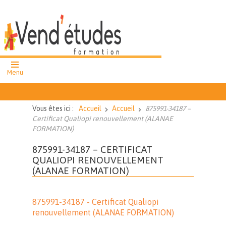
Menu
formation
professionnelle
Vous êtes ici :
Accueil
Accueil
875991-34187 –
cours et ateliers
Certificat Qualiopi renouvellement (ALANAE
collectifs
FORMATION)
cours particuliers
875991-34187 – CERTIFICAT
QUALIOPI RENOUVELLEMENT
(ALANAE FORMATION)
02 51 62 43
27
Nous
875991-34187 - Certificat Qualiopi
contacter
renouvellement (ALANAE FORMATION)