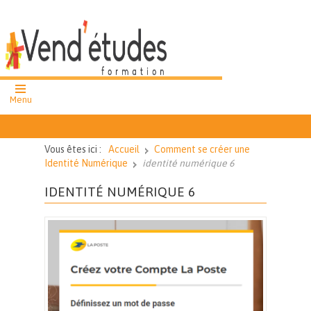
Menu
formation
professionnelle
Vous êtes ici :
Accueil
Comment se créer une
cours et ateliers
Identité Numérique
identité numérique 6
collectifs
IDENTITÉ NUMÉRIQUE 6
cours particuliers
02 51 62 43
27
Nous
contacter