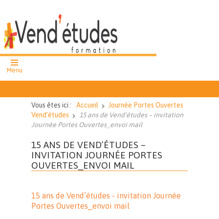
Menu
formation
professionnelle
Vous êtes ici :
Accueil
Journée Portes Ouvertes
cours et ateliers
Vend’études
15 ans de Vend’études – invitation
collectifs
Journée Portes Ouvertes_envoi mail
cours particuliers
15 ANS DE VEND’ÉTUDES –
INVITATION JOURNÉE PORTES
OUVERTES_ENVOI MAIL
02 51 62 43
27
Nous
15 ans de Vend’études - invitation Journée
contacter
Portes Ouvertes_envoi mail