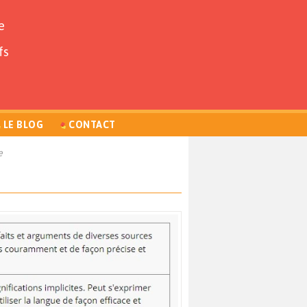
e
fs
LE BLOG
CONTACT
e