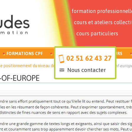
formation professionnell
cours et ateliers collecti
cours particuliers
FORMATIONS CPF
PARTICULIERS
FORMATEURS
02 51 62 43 27
 de positionnement du niveau de langue
détail-CECRL-council-of-europ
Nous contacter
L-OF-EUROPE