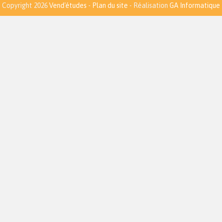
Copyright 2026
Vend'études
-
Plan du site
- Réalisation
GA Informatique