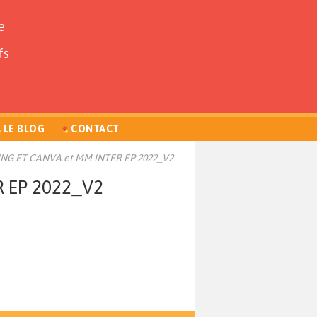
e
fs
LE BLOG
CONTACT
G ET CANVA et MM INTER EP 2022_V2
 EP 2022_V2