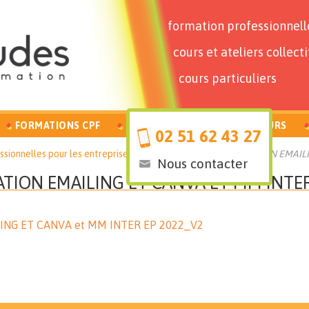
formation professionnell
cours et ateliers collecti
cours particuliers
FORMATIONS CPF
PARTICULIERS
FORMATEURS
02 51 62 43 27
sionnelles pour les entreprises
PROGRAMME DE FORMATION EMAILIN
Nous contacter
ION EMAILING ET CANVA ET MM INTER
NG ET CANVA et MM INTER EP 2022_V2