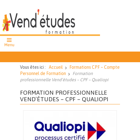
Menu
formation
professionnelle
Vous êtes ici :
Accueil
Formations CPF – Compte
cours et ateliers
Personnel de Formation
Formation
collectifs
professionnelle Vend’études – CPF – Qualiopi
cours particuliers
FORMATION PROFESSIONNELLE
VEND’ÉTUDES – CPF – QUALIOPI
02 51 62 43
27
Nous
contacter