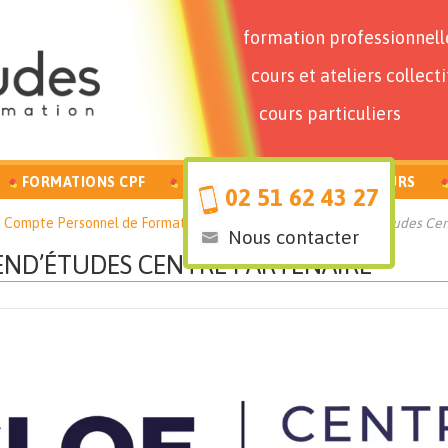
formation professionnell
cours et ateliers collecti
cours particuliers
FORMATIONS CPF
PARTICULIERS
FORMATEURS
02 51 62 43 27
– Compte Personnel de Formation
Certification CLOE Vend’études Cen
Nous contacter
VEND’ÉTUDES CENTRE PARTENAIRE