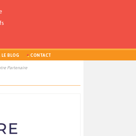
e
fs
LE BLOG
CONTACT
tre Partenaire