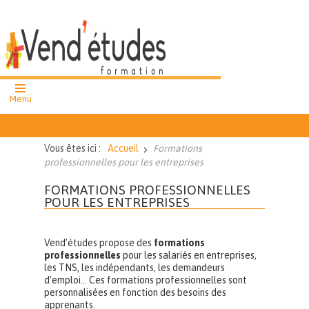
Menu
formation
professionnelle
Vous êtes ici :
Accueil
Formations
cours et ateliers
professionnelles pour les entreprises
collectifs
FORMATIONS PROFESSIONNELLES
cours particuliers
POUR LES ENTREPRISES
02 51 62 43
Vend’études propose des
formations
27
professionnelles
pour les salariés en entreprises,
les TNS, les indépendants, les demandeurs
Nous
d’emploi… Ces formations professionnelles sont
contacter
personnalisées en fonction des besoins des
apprenants.