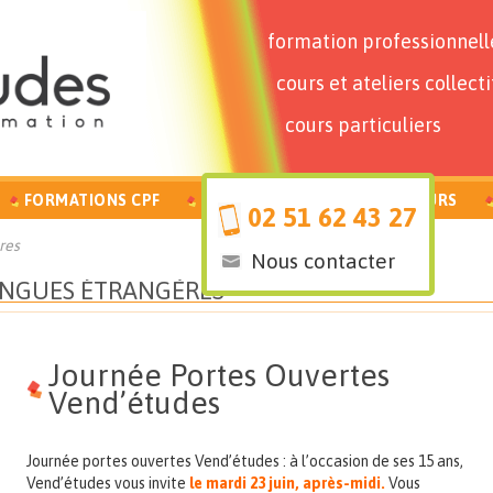
formation professionnell
cours et ateliers collecti
cours particuliers
FORMATIONS CPF
PARTICULIERS
FORMATEURS
02 51 62 43 27
res
Nous contacter
NGUES ÉTRANGÈRES
Journée Portes Ouvertes
Vend’études
Journée portes ouvertes Vend’études : à l’occasion de ses 15 ans,
Vend’études vous invite
le mardi 23 juin, après-midi.
Vous