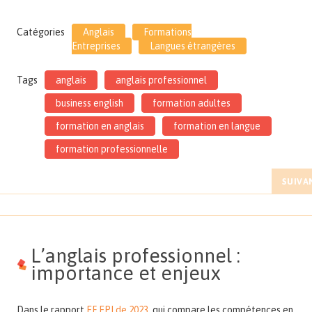
Catégories
Anglais
Formations
Entreprises
Langues étrangères
Tags
anglais
anglais professionnel
business english
formation adultes
formation en anglais
formation en langue
formation professionnelle
SUIVA
L’anglais professionnel :
importance et enjeux
Dans le rapport
EF EPI de 2023
, qui compare les compétences en