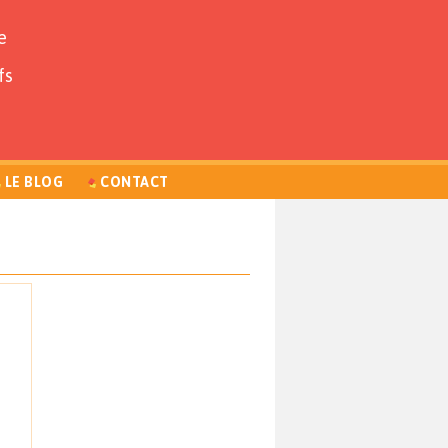
e
fs
LE BLOG
CONTACT