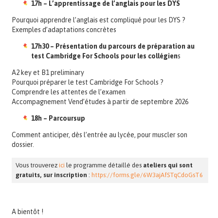
17h – L’apprentissage de l’anglais pour les DYS
Pourquoi apprendre l’anglais est compliqué pour les DYS ?
Exemples d’adaptations concrètes
17h30 – Présentation du parcours de préparation au
test Cambridge For Schools pour les collégien
s
A2 key et B1 preliminary
Pourquoi préparer le test Cambridge For Schools ?
Comprendre les attentes de l’examen
Accompagnement Vend’études à partir de septembre 2026
18h – Parcoursup
Comment anticiper, dès l’entrée au lycée, pour muscler son
dossier.
Vous trouverez
ici
le programme détaillé des
ateliers qui sont
gratuits, sur inscription
:
https://forms.
gle/6W3ajAfSTqCdoGsT6
A bientôt !